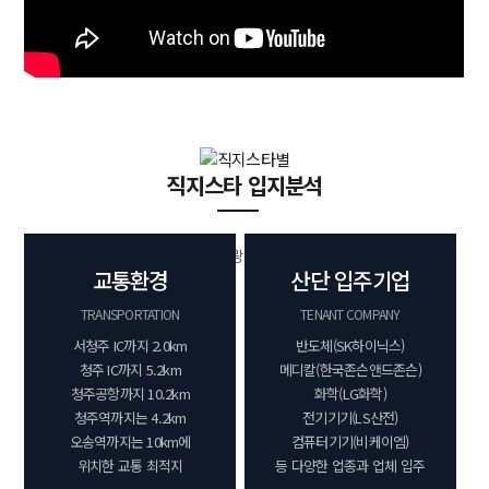
직지스타 입지분석
청주 최고의 입지조건을 자랑하는 직지스타를 만나보세요!
교통환경
산단 입주기업
TRANSPORTATION
TENANT COMPANY
서청주 IC까지 2.0km
반도체(SK하이닉스)
청주 IC까지 5.2km
메디칼(한국존슨앤드존슨)
청주공항까지 10.2km
화학(LG화학)
청주역까지는 4.2km
전기기기(LS산전)
오송역까지는 10km에
컴퓨터기기(비케이엠)
위치한 교통 최적지
등 다양한 업종과 업체 입주